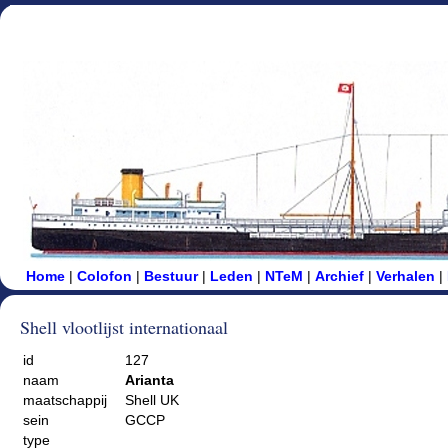
Home
|
Colofon
|
Bestuur
|
Leden
|
NTeM
|
Archief
|
Verhalen
|
Shell vlootlijst internationaal
id
127
naam
Arianta
maatschappij
Shell UK
sein
GCCP
type