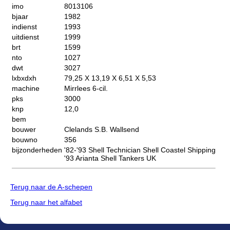
imo
8013106
bjaar
1982
indienst
1993
uitdienst
1999
brt
1599
nto
1027
dwt
3027
lxbxdxh
79,25 X 13,19 X 6,51 X 5,53
machine
Mirrlees 6-cil.
pks
3000
knp
12,0
bem
bouwer
Clelands S.B. Wallsend
bouwno
356
bijzonderheden
'82-'93 Shell Technician Shell Coastel Shipping
'93 Arianta Shell Tankers UK
Terug naar de A-schepen
Terug naar het alfabet