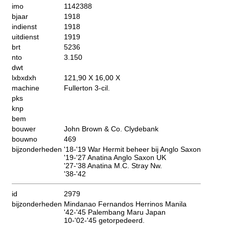
imo
1142388
bjaar
1918
indienst
1918
uitdienst
1919
brt
5236
nto
3.150
dwt
lxbxdxh
121,90 X 16,00 X
machine
Fullerton 3-cil.
pks
knp
bem
bouwer
John Brown & Co. Clydebank
bouwno
469
bijzonderheden
'18-'19 War Hermit beheer bij Anglo Saxon
'19-'27 Anatina Anglo Saxon UK
'27-'38 Anatina M.C. Stray Nw.
'38-'42
id
2979
bijzonderheden
Mindanao Fernandos Herrinos Manila
'42-'45 Palembang Maru Japan
10-'02-'45 getorpedeerd.