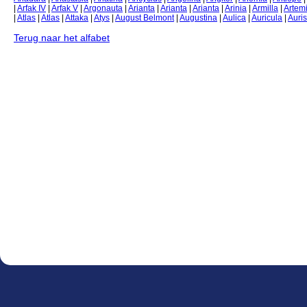
|
Arfak IV
|
Arfak V
|
Argonauta
|
Arianta
|
Arianta
|
Arianta
|
Arinia
|
Armilla
|
Artem
|
Atlas
|
Atlas
|
Attaka
|
Atys
|
August Belmont
|
Augustina
|
Aulica
|
Auricula
|
Auris
Terug naar het alfabet