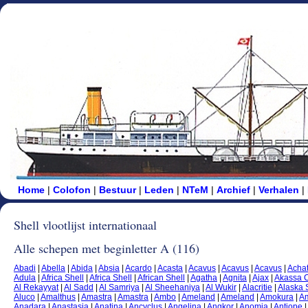
Home
|
Colofon
|
Bestuur
|
Leden
|
NTeM
|
Archief
|
Verhalen
|
Shell vlootlijst internationaal
Alle schepen met beginletter A (116)
Abadi
|
Abella
|
Abida
|
Absia
|
Acardo
|
Acasta
|
Acavus
|
Acavus
|
Acavus
|
Achat
Adula
|
Africa Shell
|
Africa Shell
|
African Shell
|
Agatha
|
Agnita
|
Ajax
|
Akassa 
Al Rekayyat
|
Al Sadd
|
Al Samriya
|
Al Sheehaniya
|
Al Wukir
|
Alacritie
|
Alaska 
Aluco
|
Amalthus
|
Amastra
|
Amastra
|
Ambo
|
Ameland
|
Ameland
|
Amokura
|
A
Anadara
|
Anastasia
|
Anatina
|
Ancyclus
|
Angelina
|
Angkor
|
Anomia
|
Antiope
|