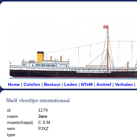
Home
|
Colofon
|
Bestuur
|
Leden
|
NTeM
|
Archief
|
Verhalen
|
Shell vlootlijst internationaal
id
1179
naam
Jaro
maatschappij
C.S.M.
sein
PJXZ
type