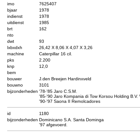
imo
7625407
bjaar
1978
indienst
1978
uitdienst
1985
brt
162
nto
dwt
93
lxbxdxh
26,42 X 8,06 X 4,07 X 3,26
machine
Caterpillar 16 cil.
pks
2.200
knp
12,0
bem
bouwer
J.den Breejen Hardinxveld
bouwno
3101
bijzonderheden
'78-'85 Jaro C.S.M.
'85-'90 Jaro Kompania di Tow Korsou Holding B.V.
'90-'97 Saona II Remolcadores
id
1180
bijzonderheden
Dominicano S.A. Santa Dominga
'97 afgevoerd.