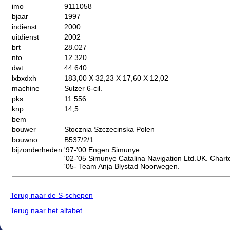
imo
9111058
bjaar
1997
indienst
2000
uitdienst
2002
brt
28.027
nto
12.320
dwt
44.640
lxbxdxh
183,00 X 32,23 X 17,60 X 12,02
machine
Sulzer 6-cil.
pks
11.556
knp
14,5
bem
bouwer
Stocznia Szczecinska Polen
bouwno
B537/2/1
bijzonderheden
'97-'00 Engen Simunye
'02-'05 Simunye Catalina Navigation Ltd.UK. Charte
'05- Team Anja Blystad Noorwegen.
Terug naar de S-schepen
Terug naar het alfabet