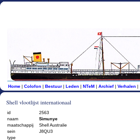
Home
|
Colofon
|
Bestuur
|
Leden
|
NTeM
|
Archief
|
Verhalen
|
Shell vlootlijst internationaal
id
2563
naam
Simunye
maatschappij
Shell Australie
sein
J8QU3
type